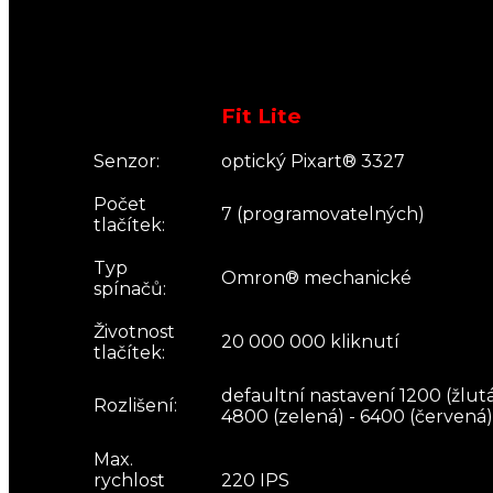
Fit Lite
Senzor:
optický Pixart® 3327
Počet
7 (programovatelných)
tlačítek:
Typ
Omron® mechanické
spínačů:
Životnost
20 000 000 kliknutí
tlačítek:
defaultní nastavení 1200 (žlutá
Rozlišení:
4800 (zelená) - 6400 (červená)
Max.
rychlost
220 IPS