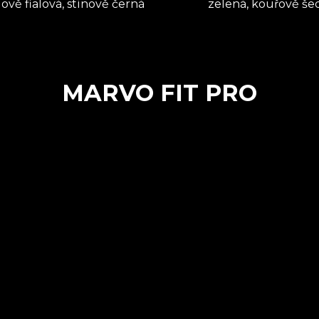
ově fialová, stínově černá
zelená, kouřově šed
MARVO FIT PRO