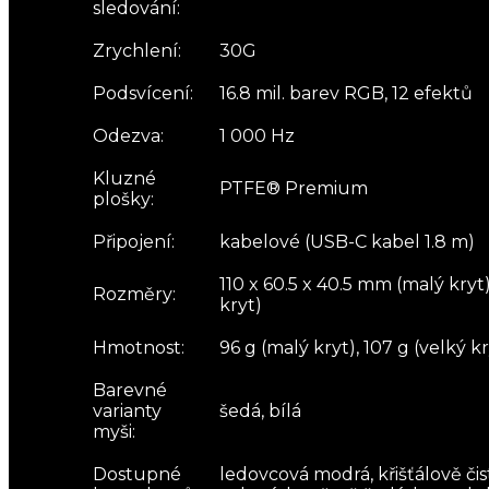
sledování:
Zrychlení:
30G
Podsvícení:
16.8 mil. barev RGB, 12 efektů
Odezva:
1 000 Hz
Kluzné
PTFE® Premium
plošky:
Připojení:
kabelové (USB-C kabel 1.8 m)
110 x 60.5 x 40.5 mm (malý kryt)
Rozměry:
kryt)
Hmotnost:
96 g (malý kryt), 107 g (velký kr
Barevné
varianty
šedá, bílá
myši:
Dostupné
ledovcová modrá, křišťálově čis