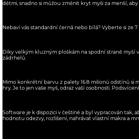
dětmi, snadno si můžou změnit kryt myši za menší, aby
Nebaví vás standardní černá nebo bílá? Vyberte si ze 
Díky velkým kluzným ploškám na spodní straně myší 
zádrhelů.
Mimo konkrétní barvu z palety 16.8 milionů odstínů si m
hry. Je to jen vaše myš, odraz vaší osobnosti. Podsví
Software je k dispozici v češtině a byl vypracován tak, 
hodnotu odezvy, rozlišení, nahrávat vlastní makra a mno