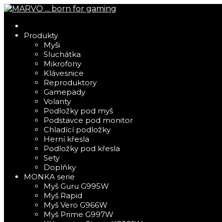
Produkty
Myši
Sluchátka
Mikrofony
Klávesnice
Reproduktory
Gamepady
Volanty
Podložky pod myš
Podstavce pod monitor
Chladící podložky
Herní křesla
Podložky pod křesla
Sety
Doplňky
MONKA serie
Myš Guru G995W
Myš Rapid
Myš Vero G966W
Myš Prime G997W