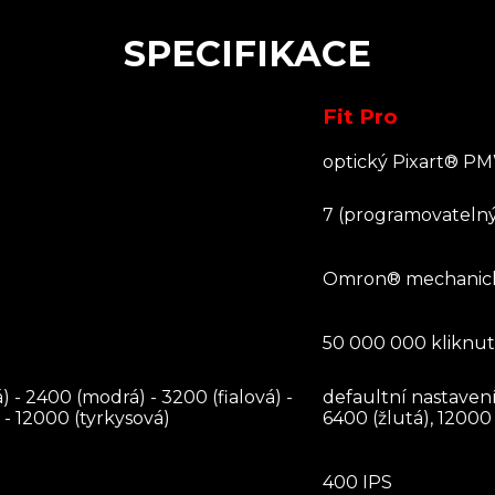
SPECIFIKACE
Fit Pro
optický Pixart® P
7 (programovateln
Omron® mechanic
50 000 000 kliknut
) - 2400 (modrá) - 3200 (fialová) -
defaultní nastavení
 - 12000 (tyrkysová)
6400 (žlutá), 12000
400 IPS