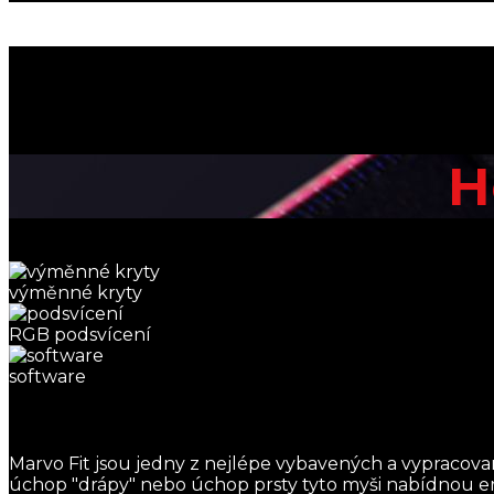
H
výměnné kryty
RGB podsvícení
software
Marvo Fit jsou jedny z nejlépe vybavených a vypracova
úchop "drápy" nebo úchop prsty tyto myši nabídnou er