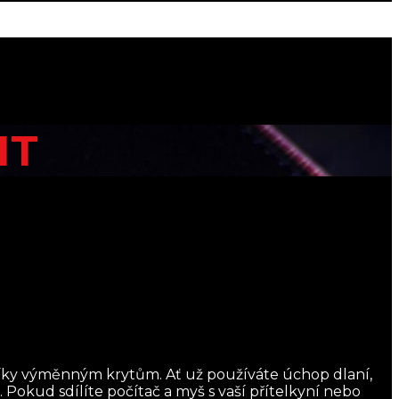
IT
 díky výměnným krytům. Ať už používáte úchop dlaní,
kud sdílíte počítač a myš s vaší přítelkyní nebo