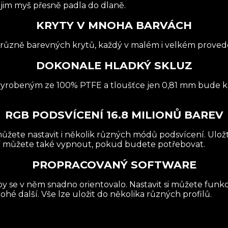
 jim myš přesně padla do dlaně.
KRYTY V MNOHA BARVÁCH
7 různě barevných krytů, každý v malém i velkém proved
DOKONALE HLADKÝ SKLUZ
vyrobeným ze 100% PTFE a tloušťce jen 0,81 mm bude k
RGB PODSVÍCENÍ 16.8 MILIONŮ BAREV
ůžete nastavit i několik různých módů podsvícení. Uložte 
cení můžete také vypnout, pokud budete potřebovat.
PROPRACOVANÝ SOFTWARE
aby se v něm snadno orientovalo. Nastavit si můžete funkce
hé další. Vše lze uložit do několika různých profilů.