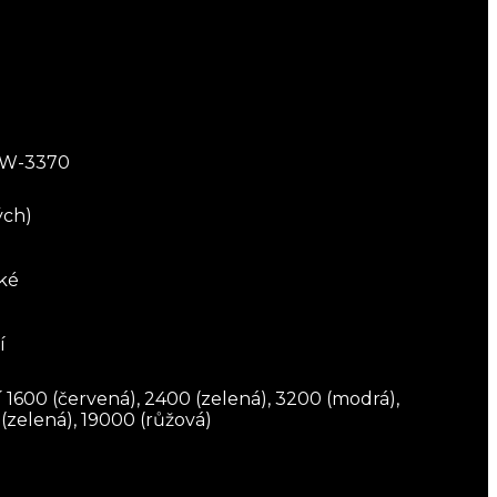
MW-3370
ých)
ké
í
 1600 (červená), 2400 (zelená), 3200 (modrá),
 (zelená), 19000 (růžová)