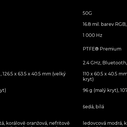
50G
16.8 mil. barev RGB,
1 000 Hz
PTFE® Premium
2.4 GHz, Bluetooth,
, 126.5 x 63.5 x 40.5 mm (velký
110 x 60.5 x 40.5 mm
kryt)
yt)
96 g (malý kryt), 10
šedá, bílá
tá, korálově oranžová, nefritově
ledovcová modrá, kř