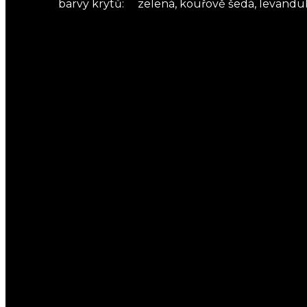
barvy krytů:
zelená, kouřově šedá, levandul