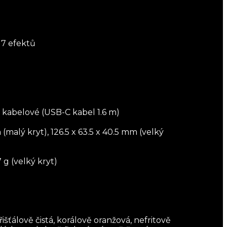
 7 efektů
 kabelové (USB-C kabel 1.6 m)
 (malý kryt), 126.5 x 63.5 x 40.5 mm (velký
7 g (velký kryt)
išťálově čistá, korálově oranžová, nefritově