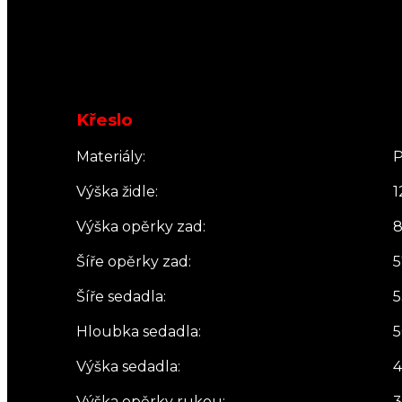
Křeslo
Materiály:
P
Výška židle:
1
Výška opěrky zad:
8
Šíře opěrky zad:
5
Šíře sedadla:
5
Hloubka sedadla:
5
Výška sedadla:
4
Výška opěrky rukou:
3