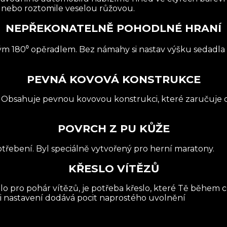
nebo roztomile veselou růžovou.
NEPŘEKONATELNĚ POHODLNÉ HRANÍ
lopným 180⁰ opěradlem. Bez námahy si nastav výšku sedad
PEVNÁ KOVOVÁ KONSTRUKCE
. Obsahuje pevnou kovovou konstrukci, které zaručuje 
POVRCH Z PU KŮŽE
třebení. Byl speciálně vytvořený pro herní maratony.
KŘESLO VÍTĚZŮ
lo pro pohár vítězů, je potřeba křeslo, které Tě během 
 nastavení dodává pocit naprostého uvolnění