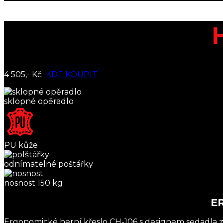
4 505,- Kč
KDE KOUPIT
sklopné opěradlo
PU kůže
odnímatelné poštářky
nosnost 150 kg
E
Ergonomické herní křeslo CH-106 s designem sedadla z