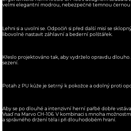
velmi elegantní modrou, nebezpečně temnou černou 
Lehni si a uvolni se. Odpočiň si před další misí se sk
libovolně nastavit záhlavní a bederní polštářek.
Křeslo projektováno tak, aby vydrželo opravdu dlouho
sezení.
Potah z PU kůže je šetrný k pokožce a odolný proti opo
Aby se po dlouhé a intenzivní herní pařbě dobře vstáva
Vsaď na Marvo CH-106. V kombinaci s mnoha možnostmi
a správného držení těla i při dlouhodobém hraní.