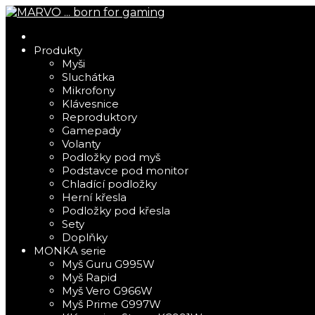
Produkty
Myši
Sluchátka
Mikrofony
Klávesnice
Reproduktory
Gamepady
Volanty
Podložky pod myš
Podstavce pod monitor
Chladící podložky
Herní křesla
Podložky pod křesla
Sety
Doplňky
MONKA serie
Myš Guru G995W
Myš Rapid
Myš Vero G966W
Myš Prime G997W