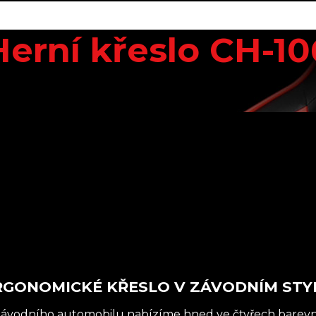
Herní křeslo CH-10
RGONOMICKÉ KŘESLO V ZÁVODNÍM STY
ávodního automobilu nabízíme hned ve čtyřech barevnýc