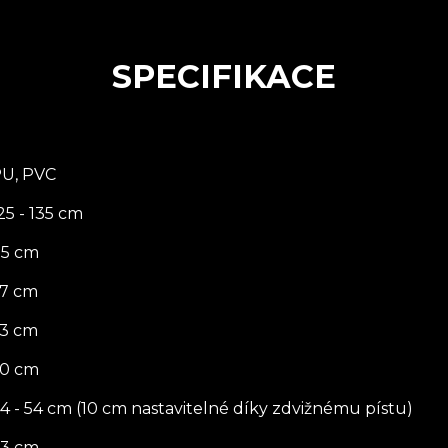
SPECIFIKACE
U, PVC
25 - 135 cm
5 cm
7 cm
3 cm
0 cm
4 - 54 cm (10 cm nastavitelné díky zdvižnému pístu)
3 cm