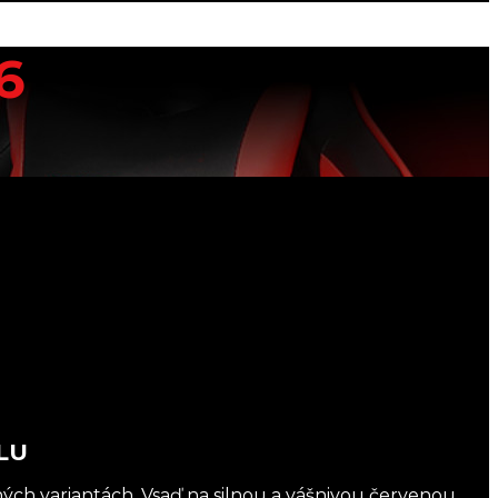
6
LU
h variantách. Vsaď na silnou a vášnivou červenou,