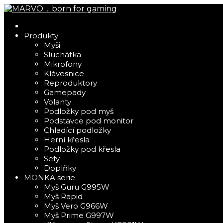
Produkty
Myši
Sluchátka
Mikrofony
Klávesnice
Reproduktory
Gamepady
Volanty
Podložky pod myš
Podstavce pod monitor
Chladící podložky
Herní křesla
Podložky pod křesla
Sety
Doplňky
MONKA serie
Myš Guru G995W
Myš Rapid
Myš Vero G966W
Myš Prime G997W