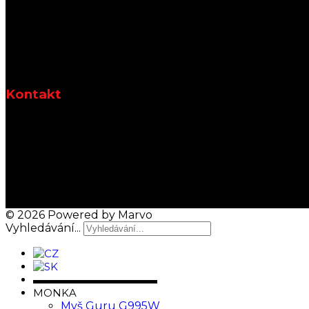
Kontakt
© 2026 Powered by Marvo
Vyhledávání...
▬▬▬▬▬▬▬▬▬▬▬▬
MONKA
Myš Guru G995W