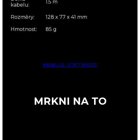
1.5 m
kabelu:
Rozměry:
128 x 77 x 41 mm
Hmotnost:
85 g
MANUÁL
SOFTWARE
MRKNI NA TO