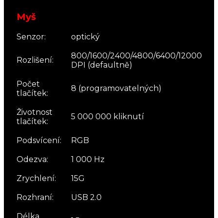
Myš
Senzor:
optický
800/1600/2400/4800/6400/12000
Rozlišení:
DPI (defaultně)
Počet
8 (programovatelných)
tlačítek:
Životnost
5 000 000 kliknutí
tlačítek:
Podsvícení:
RGB
Odezva:
1 000 Hz
Zrychlení:
15G
Rozhraní:
USB 2.0
Délka