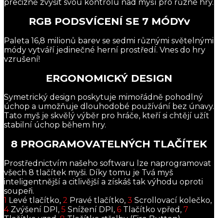
precizně zvýšit svou kontrolu nad myší pro různé hry.
RGB PODSVÍCENÍ SE 7 MÓDYv
Paleta 16,8 milionů barev se sedmi různými světelnými
módy vytváří jedinečné herní prostředí. Vnes do hry
vzrušení!
ERGONOMICKÝ DESIGN
Symetrický design poskytuje mimořádně pohodlný
úchop a umožňuje dlouhodobé používání bez únavy.
Tato myš je skvělý výběr pro hráče, kteří si chtějí užít
stabilní úchop během hry.
8 PROGRAMOVATELNÝCH TLAČÍTEK
Prostřednictvím našeho softwaru lze naprogramovat
všech 8 tlačítek myši. Díky tomu je Tvá myš
inteligentnější a citlivější a získáš tak výhodu oproti
soupeři.
1
Levé tlačítko,
2
Pravé tlačítko,
3
Scrollovací kolečko,
4
Zvýšení DPI,
5
Snížení DPI,
6
Tlačítko vpřed,
7