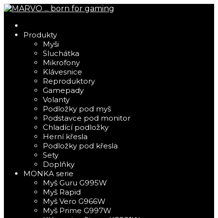
Produkty
Myši
Sluchátka
Mikrofony
Klávesnice
Reproduktory
Gamepady
Volanty
Podložky pod myš
Podstavce pod monitor
Chladící podložky
Herní křesla
Podložky pod křesla
Sety
Doplňky
MONKA serie
Myš Guru G995W
Myš Rapid
Myš Vero G966W
Myš Prime G997W