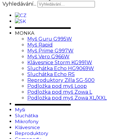
Vyhledávání...
▬▬▬▬▬▬▬▬▬▬▬▬
MONKA
Myš Guru G995W
Myš Rapid
Myš Prime G997W
Myš Vero G966W
Klávesnice Storm KG991W
Sluchátka Echo HG9069W
Sluchátka Echo RS
Reproduktory Zilla SG-500
Podložka pod myš Loop
Podložka pod myš Zowa L
Podložka pod myš Zowa XL/XXL
▬▬▬▬▬▬▬▬▬▬▬▬
Myši
Sluchátka
Mikrofony
Klávesnice
Reproduktory