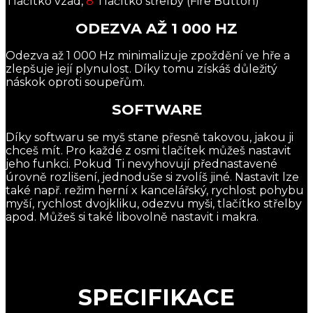
Tlačítko vzad,
8
Tlačítko střelby (Fire Button)
ODEZVA AŽ 1 000 HZ
Odezva až 1 000 Hz minimalizuje zpoždění ve hře a
zlepšuje její plynulost. Díky tomu získáš důležitý
náskok oproti soupeřům.
SOFTWARE
Díky softwaru se myš stane přesně takovou, jakou ji
chceš mít. Pro každé z osmi tlačítek můžeš nastavit
jeho funkci. Pokud Ti nevyhovují přednastavené
úrovně rozlišení, jednoduše si zvolíš jiné. Nastavit lze
také např. režim herní x kancelářský, rychlost pohybu
myší, rychlost dvojkliku, odezvu myši, tlačítko střelby
apod. Můžeš si také libovolně nastavit i makra.
SPECIFIKACE