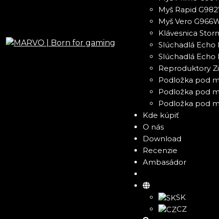
Myš Rapid G98
Myš Vero G966
Klávesnica Sto
Slúchadlá Ech
Slúchadlá Echo
Reproduktory Zi
Podložka pod m
Podložka pod m
Podložka pod m
Kde kúpiť
O nás
Download
Recenzie
Ambasádor
SK
CZ