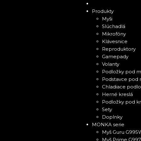
Produkty
Myši
Slúchadlá
Mikrofóny
Klávesnice
Reproduktory
Gamepady
Volanty
Podložky pod m
Podstavce pod 
Chladiace podl
Herné kreslá
Podložky pod kr
Sety
Doplnky
MONKA serie
Myš Guru G995
Myš Prime G99