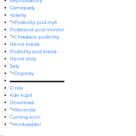
Reproduktory
Gamepady
Volanty
">
Podložky pod myš
Podstavce pod monitor
">
Chladiace podložky
Herné kreslá
Podložky pod kreslá
Herné stoly
Sety
">
Doplnky
▬▬▬▬▬▬▬▬▬▬▬▬
O nás
Kde kúpiť
Download
">
Recenzie
Coming soon
">
Ambasádor