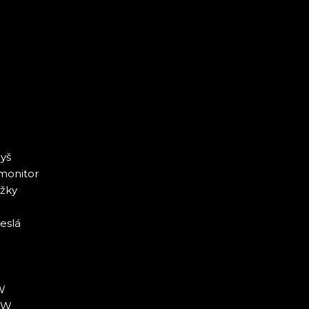
yš
monitor
ožky
eslá
W
7W