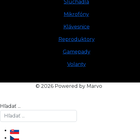
Slúchadlá
Mikrofóny
Klávesnice
Reproduktory
Gamepady
Volanty
© 2026 Powered by Marvo
Hľadať ...