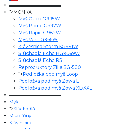
▬▬▬▬▬▬▬▬▬▬▬▬
">
MONKA
Myš Guru G995W
Myš Prime G997W
Myš Rapid G982W
Myš Vero G966W
Klávesnica Storm KG991W
Slúchadlá Echo HG9069W
Slúchadlá Echo RS
Reproduktory Zilla SG-500
">
Podložka pod myš Loop
Podložka pod myš Zowa L
Podložka pod myš Zowa XL/XXL
▬▬▬▬▬▬▬▬▬▬▬▬
Myši
">
Slúchadlá
Mikrofóny
Klávesnice