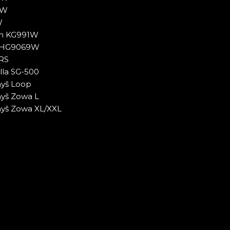
2W
W
rm KG991W
o HG9069W
 RS
lla SG-500
yš Loop
yš Zowa L
yš Zowa XL/XXL