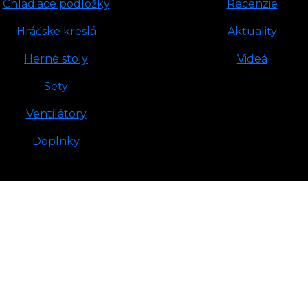
Chladiace podložky
Recenzie
Hráčske kreslá
Aktuality
Herné stoly
Videá
Sety
Ventilátory
Doplnky